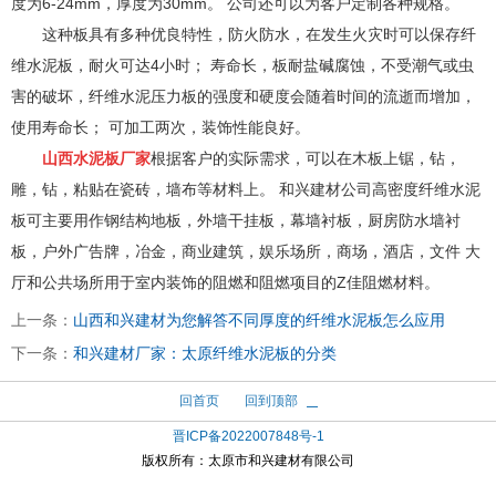
度为6-24mm，厚度为30mm。 公司还可以为客户定制各种规格。
这种板具有多种优良特性，防火防水，在发生火灾时可以保存纤
维水泥板，耐火可达4小时； 寿命长，板耐盐碱腐蚀，不受潮气或虫
害的破坏，纤维水泥压力板的强度和硬度会随着时间的流逝而增加，
使用寿命长； 可加工两次，装饰性能良好。
山西水泥板厂家
根据客户的实际需求，可以在木板上锯，钻，
雕，钻，粘贴在瓷砖，墙布等材料上。 和兴建材公司高密度纤维水泥
板可主要用作钢结构地板，外墙干挂板，幕墙衬板，厨房防水墙衬
板，户外广告牌，冶金，商业建筑，娱乐场所，商场，酒店，文件 大
厅和公共场所用于室
内装饰的阻燃和阻燃项目的Z佳阻燃材料。
上一条：
山西和兴建材为您解答不同厚度的纤维水泥板怎么应用
下一条：
和兴建材厂家：太原纤维水泥板的分类
回首页
回到顶部
晋ICP备2022007848号-1
版权所有：
太原市和兴建材有限公司