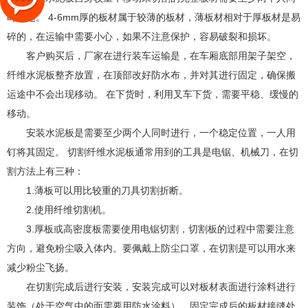
时搬运。 4-6mm厚的板材属于较薄的板材，薄板材相对于厚板材是易
碎的，在运输中需要小心，如果不注意保护，容易破裂和损坏。
客户购买后，厂家在进行装车运输是，在车厢底部用架子架空，
纤维水泥板整齐放置，在顶部改好防水布，并对其进行固定，确保搬
运途中不会出现移动。 在下货时，利用叉车下货，需要平稳、缓慢的
移动。
安装水泥板是需要至少两个人同时进行，一个稳定位置，一人用
钉将其固定。 切割纤维水泥板通常用到的工具是电锯、机械刀，在切
割方法上有三种：
1.薄板可以用比较重的刀具切割折断。
2.使用纤维切割机。
3.厚板或高密度板需要使用电锯切割，切割板的过程中需要注意
方向，避免粉尘吸入体内。要佩戴上防尘口罩，在切割是可以用水来
减少粉尘飞扬。
在切割完成后进行安装，安装完成可以对板材表面进行涂料进行
装饰（处于空气中的面需要用防水涂料），固定完成后的板材接缝处