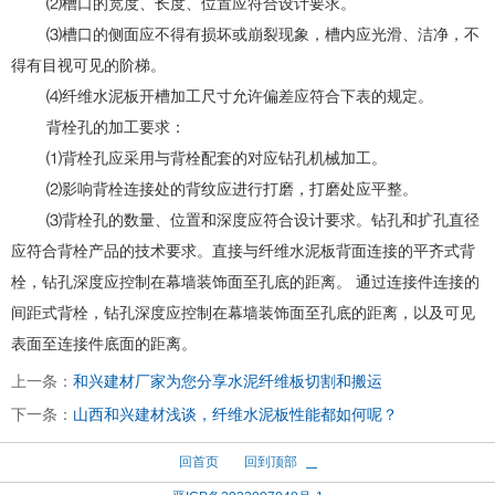
⑵槽口的宽度、长度、位置应符合设计要求。
⑶槽口的侧面应不得有损坏或崩裂现象，槽内应光滑、洁净，不
得有目视可见的阶梯。
⑷纤维水泥板开槽加工尺寸允许偏差应符合下表的规定。
背栓孔的加工要求：
⑴背栓孔应采用与背栓配套的对应钻孔机械加工。
⑵影响背栓连接处的背纹应进行打磨，打磨处应平整。
⑶背栓孔的数量、位置和深度应符合设计要求。钻孔和扩孔直径
应符合背栓产品的技术要求。直接与纤维水泥板背面连接的平齐式背
栓，钻孔深度应控制在幕墙装饰面至孔底的距离。 通过连接件连接的
间距式背栓，钻孔深度应控制在幕墙装饰面至孔底的距离，以及可见
表面至连接件底面的距离。
上一条：
和兴建材厂家为您分享水泥纤维板切割和搬运
下一条：
山西和兴建材浅谈，纤维水泥板性能都如何呢？
回首页
回到顶部