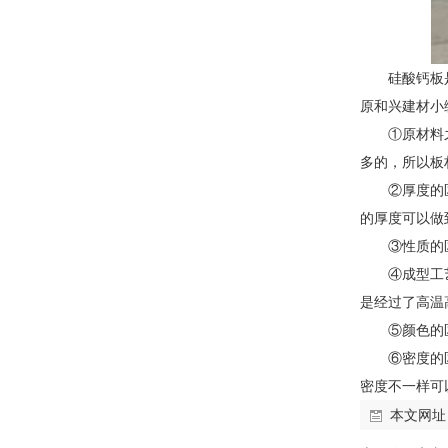
硅酸钙板
原和兴建材小
①原材料
多的，所以板
②厚度的
的厚度可以做到
③性质的
④成型工
是经过了高温
⑤颜色的
⑥密度的
密度不一样可
本文网址