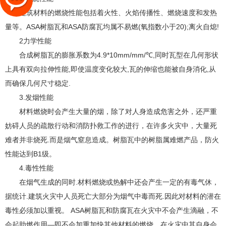
建筑材料的燃烧性能包括着火性、火焰传播性、燃烧速度和发热
量等。ASA树脂瓦和ASA防腐瓦均属不易燃(氧指数小于20);离火自熄!
2力学性能
合成树脂瓦的膨胀系数为4.9*10mm/mm/℃,同时瓦型在几何形状
上具有双向拉伸性能,即使温度变化较大,瓦的伸缩也能被自身消化,从
而确保几何尺寸稳定.
3.发烟性能
材料燃烧时会产生大量的烟，除了对人身造成危害之外，还严重
妨碍人员的疏散行动和消防扑救工作的进行，在许多火灾中，大量死
难者并非烧死.而是烟气窒息造成。树脂瓦中的树脂属难燃产品，防火
性能达到B1级。
4.毒性性能
在烟气
生成的同时.材料燃烧或热解中还会产生一定的有毒气休，
据统计.建筑火灾中人员死亡大部分为烟气中毒而死.因此对材料的潜在
毒性必须加以重视。 ASA树脂瓦和防腐瓦在火灾中不会产生滴融，不
会起助燃作用—即不会加重加快其他材料的燃烧，在火灾中其自身会