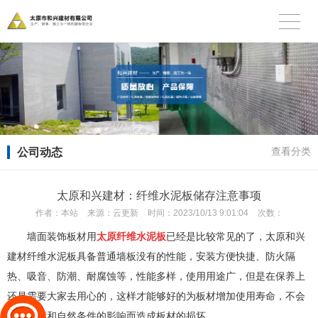
公司动态
查看分类
太原和兴建材：纤维水泥板储存注意事项
作者：
本站
来源：
云更新
时间：
2023/10/13 9:01:04
次数：
墙面装饰板材用
太原纤维水泥板
已经是比较常见的了，太原和兴
建材纤维水泥板具备普通墙板没有的性能，安装方便快捷、防火隔
热、吸音、防潮、耐腐蚀等，性能多样，使用用途广，但是在保养上
还是需要大家去用心的，这样才能够好的为板材增加使用寿命，不会
因为温度和自然条件的影响而造成板材的损坏。