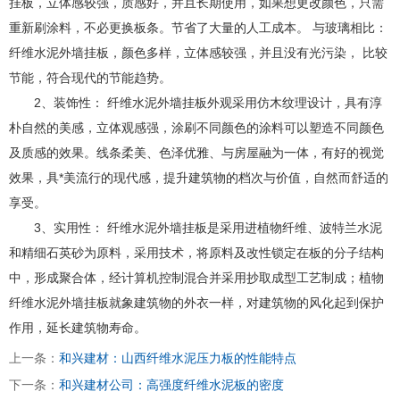
挂板，立体感较强，质感好，并且长期使用，如果想更改颜色，只需
重新刷涂料，不必更换板条。节省了大量的人工成本。 与玻璃相比：
纤维水泥外墙挂板，颜色多样，立体感较强，并且没有光污染， 比较
节能，符合现代的节能趋势。
2、装饰性： 纤维水泥外墙挂板外观采用
仿木纹理设计，具有淳
朴自然的美感，立体观感强，涂刷不同颜色的涂料可以塑造不同颜色
及质感的效果。线条柔美、色泽优雅、与房屋融为一体，有好的视觉
效果，具*美流行的现代感，提升建筑物的档次与价值，自然而舒适的
享受。
3、实用性： 纤维水泥外墙挂板是采用进植物纤维、波特兰水泥
和精细石英砂为原料，采用技术，将原料及改性锁定在板的分子结构
中，形成聚合体，经计算机控制混合并采用抄取成型工艺制成；植物
纤维水泥外墙挂板就象建筑物的外衣一样，对建筑物的风化起到保护
作用，延长建筑物寿命。
上一条：
和兴建材：山西纤维水泥压力板的性能特点
下一条：
和兴建材公司：高强度纤维水泥板的密度